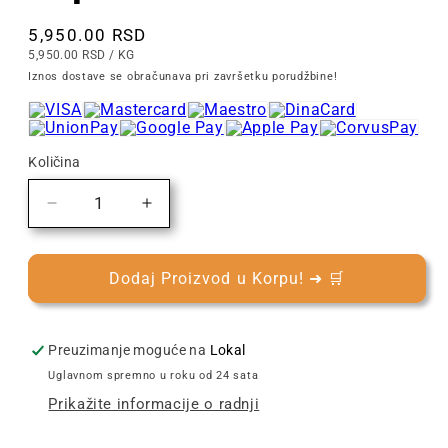
Cena
5,950.00 RSD
CENA
PO
5,950.00 RSD
/
KG
PO
Iznos dostave se obračunava pri završetku porudžbine!
KOMADU
Količina
Smanjite
Povećajte
količinu
količinu
za
za
Lavazza
Lavazza
Dodaj Proizvod u Korpu! ➜ 🛒
Tierra!
Tierra!
Colombia
Colombia
1kg
1kg
Preuzimanje moguće na
Lokal
|
|
Uglavnom spremno u roku od 24 sata
Espresso
Espresso
Prikažite informacije o radnji
Kafa
Kafa
u
u