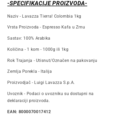
Zrnu
Zrnu
-SPECIFIKACIJE PROIZVODA-
Naziv - Lavazza Tierra! Colombia 1kg
Vrsta Proizvoda - Espresso Kafa u Zrnu
Sastav: 100% Arabika
Količina - 1 kom - 1000g ili 1kg
Rok Trajanja - Utisnut/Označen na pakovanju
Zemlja Porekla - Italija
Proizvodjač -
Luigi Lavazza S.p.A.
Uvoznik - Podaci o uvozniku su dostupni na
deklaraciji proizvoda.
EAN: 8000070017412