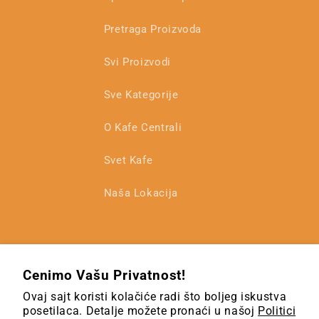
Pretraga Proizvoda
Svi Proizvodi
Sve Kategorije
O Kafe Centrali
Svet Kafe
Naša Lokacija
Cenimo Vašu Privatnost!
Ovaj sajt koristi kolačiće radi što boljeg iskustva
posetilaca. Detalje možete pronaći u našoj
Politici