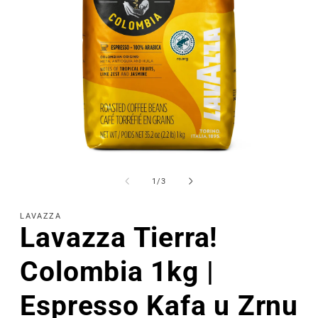
Otvorite
Otv
sadržaj
sa
1
2
od
1
/
3
u
u
modalu
mo
LAVAZZA
Lavazza Tierra!
Colombia 1kg |
Espresso Kafa u Zrnu