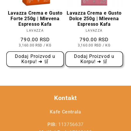
Lavazza Crema e Gusto
Lavazza Crema e Gusto
Forte 250g | Mlevena
Dolce 250g | Mlevena
Espresso Kafa
Espresso Kafa
LAVAZZA
Prodavac:
LAVAZZA
Prodavac:
Cena
790.00 RSD
Cena
790.00 RSD
CENA
PO
CENA
PO
3,160.00 RSD
/
KG
3,160.00 RSD
/
KG
PO
PO
KOMADU
KOMADU
Dodaj Proizvod u
Dodaj Proizvod u
Korpu! ➜ 🛒
Korpu! ➜ 🛒
Kontakt
Kafe Centrala
PIB:
113756637