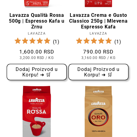
Lavazza Qualità Rossa
Lavazza Crema e Gusto
500g | Espresso Kafa u
Classico 250g | Mlevena
Zrnu
Espresso Kafa
LAVAZZA
Prodavac:
LAVAZZA
Prodavac:
(
1
)
(
1
)
Cena
1,600.00 RSD
Cena
790.00 RSD
CENA
PO
CENA
PO
3,200.00 RSD
/
KG
3,160.00 RSD
/
KG
PO
PO
KOMADU
KOMADU
Dodaj Proizvod u
Dodaj Proizvod u
Korpu! ➜ 🛒
Korpu! ➜ 🛒