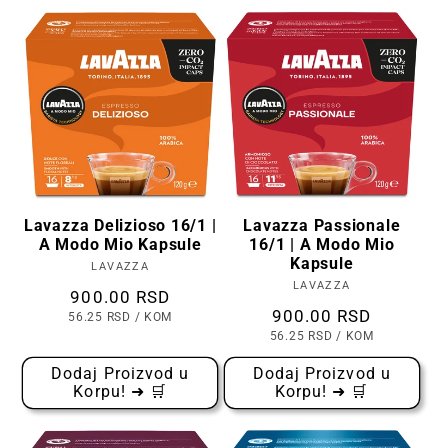
Lavazza Delizioso 16/1 |
Lavazza Passionale
A Modo Mio Kapsule
16/1 | A Modo Mio
Kapsule
LAVAZZA
Prodavac:
LAVAZZA
Prodavac:
Cena
900.00 RSD
Cena
900.00 RSD
CENA
PO
56.25 RSD
/
KOM
PO
CENA
PO
56.25 RSD
/
KOM
KOMADU
PO
KOMADU
Dodaj Proizvod u
Dodaj Proizvod u
Korpu! ➜ 🛒
Korpu! ➜ 🛒