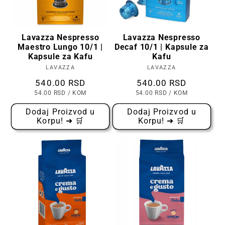
Lavazza Nespresso
Lavazza Nespresso
Maestro Lungo 10/1 |
Decaf 10/1 | Kapsule za
Kapsule za Kafu
Kafu
LAVAZZA
Prodavac:
LAVAZZA
Prodavac:
Cena
540.00 RSD
Cena
540.00 RSD
CENA
PO
CENA
PO
54.00 RSD
/
KOM
54.00 RSD
/
KOM
PO
PO
KOMADU
KOMADU
Dodaj Proizvod u
Dodaj Proizvod u
Korpu! ➜ 🛒
Korpu! ➜ 🛒