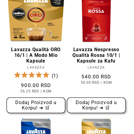
Lavazza Qualità ORO
Lavazza Nespresso
16/1 | A Modo Mio
Qualità Rossa 10/1 |
Kapsule
Kapsule za Kafu
LAVAZZA
Prodavac:
LAVAZZA
Prodavac:
(
1
)
Cena
540.00 RSD
CENA
PO
54.00 RSD
/
KOM
Cena
900.00 RSD
PO
KOMADU
CENA
PO
56.25 RSD
/
KOM
PO
KOMADU
Dodaj Proizvod u
Dodaj Proizvod u
Korpu! ➜ 🛒
Korpu! ➜ 🛒