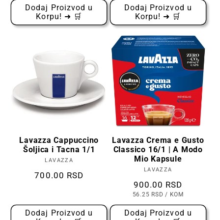
KOMADU
Dodaj Proizvod u
Dodaj Proizvod u
Korpu! ➜ 🛒
Korpu! ➜ 🛒
Lavazza Cappuccino
Lavazza Crema e Gusto
Šoljica i Tacna 1/1
Classico 16/1 | A Modo
Mio Kapsule
LAVAZZA
Prodavac:
LAVAZZA
Prodavac:
Cena
700.00 RSD
Cena
900.00 RSD
CENA
PO
56.25 RSD
/
KOM
PO
KOMADU
Dodaj Proizvod u
Dodaj Proizvod u