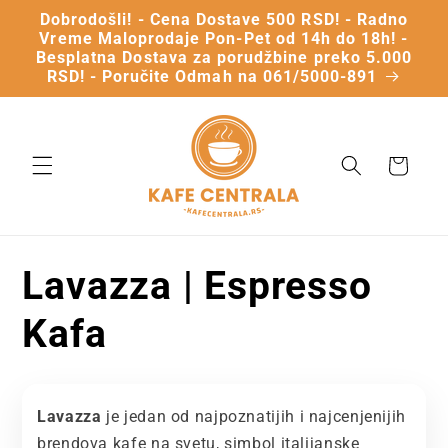
Dobrodošli! - Cena Dostave 500 RSD! - Radno
Vreme Maloprodaje Pon-Pet od 14h do 18h! -
Besplatna Dostava za porudžbine preko 5.000
RSD! - Poručite Odmah na 061/5000-891
Vaša
Korpa
K
Lavazza | Espresso
a
Kafa
t
e
Lavazza
je jedan od najpoznatijih i najcenjenijih
brendova kafe na svetu, simbol italijanske