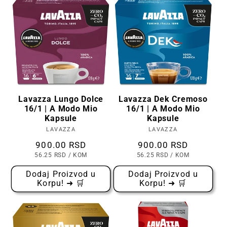
Lavazza Lungo Dolce
Lavazza Dek Cremoso
16/1 | A Modo Mio
16/1 | A Modo Mio
Kapsule
Kapsule
LAVAZZA
Prodavac:
LAVAZZA
Prodavac:
Cena
900.00 RSD
Cena
900.00 RSD
CENA
PO
CENA
PO
56.25 RSD
/
KOM
56.25 RSD
/
KOM
PO
PO
KOMADU
KOMADU
Dodaj Proizvod u
Dodaj Proizvod u
Korpu! ➜ 🛒
Korpu! ➜ 🛒