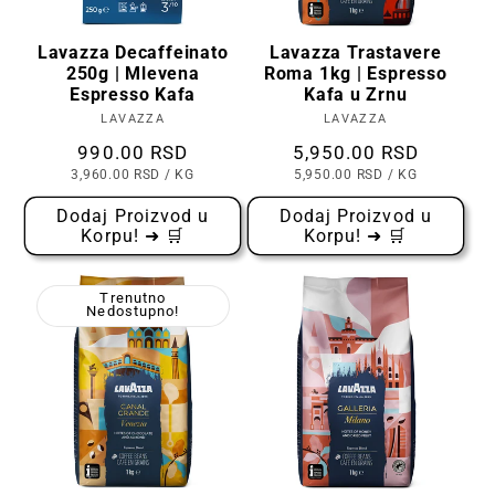
Lavazza Decaffeinato
Lavazza Trastavere
250g | Mlevena
Roma 1kg | Espresso
Espresso Kafa
Kafa u Zrnu
LAVAZZA
Prodavac:
LAVAZZA
Prodavac:
Cena
990.00 RSD
Cena
5,950.00 RSD
CENA
PO
CENA
PO
3,960.00 RSD
/
KG
5,950.00 RSD
/
KG
PO
PO
KOMADU
KOMADU
Dodaj Proizvod u
Dodaj Proizvod u
Korpu! ➜ 🛒
Korpu! ➜ 🛒
Trenutno
Nedostupno!