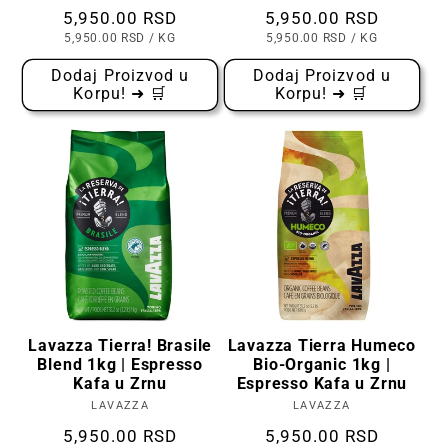
Cena
5,950.00 RSD
Cena
5,950.00 RSD
CENA
PO
CENA
PO
5,950.00 RSD
/
KG
5,950.00 RSD
/
KG
PO
PO
KOMADU
KOMADU
Dodaj Proizvod u
Dodaj Proizvod u
Korpu! ➜ 🛒
Korpu! ➜ 🛒
Lavazza Tierra! Brasile
Lavazza Tierra Humeco
Blend 1kg | Espresso
Bio-Organic 1kg |
Kafa u Zrnu
Espresso Kafa u Zrnu
LAVAZZA
Prodavac:
LAVAZZA
Prodavac:
Cena
5,950.00 RSD
Cena
5,950.00 RSD