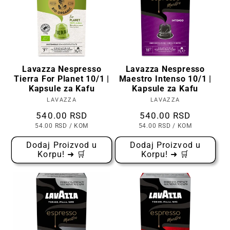
Lavazza Nespresso
Lavazza Nespresso
Tierra For Planet 10/1 |
Maestro Intenso 10/1 |
Kapsule za Kafu
Kapsule za Kafu
LAVAZZA
Prodavac:
LAVAZZA
Prodavac:
Cena
540.00 RSD
Cena
540.00 RSD
CENA
PO
CENA
PO
54.00 RSD
/
KOM
54.00 RSD
/
KOM
PO
PO
KOMADU
KOMADU
Dodaj Proizvod u
Dodaj Proizvod u
Korpu! ➜ 🛒
Korpu! ➜ 🛒