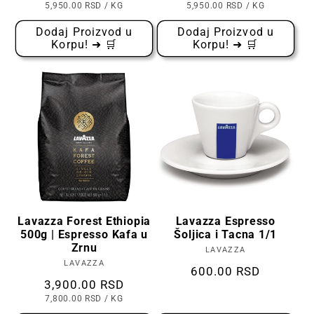
CENA
PO
CENA
PO
5,950.00 RSD
/
KG
5,950.00 RSD
/
KG
PO
PO
KOMADU
KOMADU
Dodaj Proizvod u
Dodaj Proizvod u
Korpu! ➜ 🛒
Korpu! ➜ 🛒
Lavazza Forest Ethiopia
Lavazza Espresso
500g | Espresso Kafa u
Šoljica i Tacna 1/1
Zrnu
LAVAZZA
Prodavac:
LAVAZZA
Prodavac:
Cena
600.00 RSD
Cena
3,900.00 RSD
CENA
PO
7,800.00 RSD
/
KG
PO