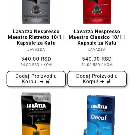
Lavazza Nespresso
Lavazza Nespresso
Maestro Ristretto 10/1 |
Maestro Classico 10/1 |
Kapsule za Kafu
Kapsule za Kafu
LAVAZZA
Prodavac:
LAVAZZA
Prodavac:
Cena
540.00 RSD
Cena
540.00 RSD
CENA
PO
CENA
PO
54.00 RSD
/
KOM
54.00 RSD
/
KOM
PO
PO
KOMADU
KOMADU
Dodaj Proizvod u
Dodaj Proizvod u
Korpu! ➜ 🛒
Korpu! ➜ 🛒