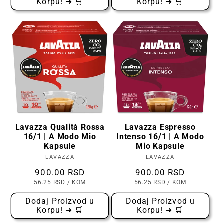
Korpu! ➜ 🛒
Korpu! ➜ 🛒
Lavazza Qualità Rossa
Lavazza Espresso
16/1 | A Modo Mio
Intenso 16/1 | A Modo
Kapsule
Mio Kapsule
LAVAZZA
Prodavac:
LAVAZZA
Prodavac:
Cena
900.00 RSD
Cena
900.00 RSD
CENA
PO
CENA
PO
56.25 RSD
/
KOM
56.25 RSD
/
KOM
PO
PO
KOMADU
KOMADU
Dodaj Proizvod u
Dodaj Proizvod u
Korpu! ➜ 🛒
Korpu! ➜ 🛒