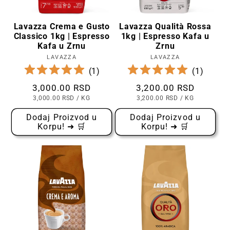
Lavazza Crema e Gusto
Lavazza Qualità Rossa
Classico 1kg | Espresso
1kg | Espresso Kafa u
Kafa u Zrnu
Zrnu
LAVAZZA
Prodavac:
LAVAZZA
Prodavac:
(
1
)
(
1
)
Cena
3,000.00 RSD
Cena
3,200.00 RSD
CENA
PO
CENA
PO
3,000.00 RSD
/
KG
3,200.00 RSD
/
KG
PO
PO
KOMADU
KOMADU
Dodaj Proizvod u
Dodaj Proizvod u
Korpu! ➜ 🛒
Korpu! ➜ 🛒