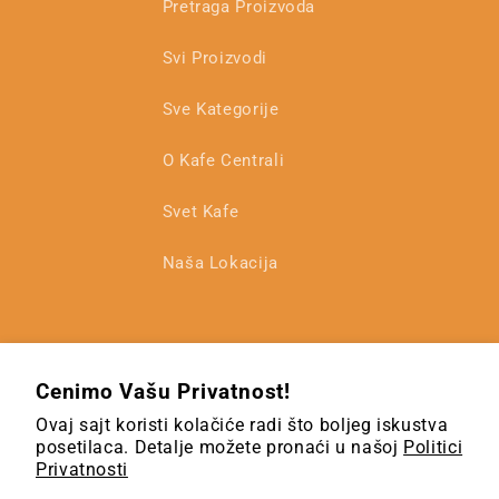
Pretraga Proizvoda
Svi Proizvodi
Sve Kategorije
O Kafe Centrali
Svet Kafe
Naša Lokacija
Cenimo Vašu Privatnost!
Ovaj sajt koristi kolačiće radi što boljeg iskustva
posetilaca. Detalje možete pronaći u našoj
Politici
Privatnosti