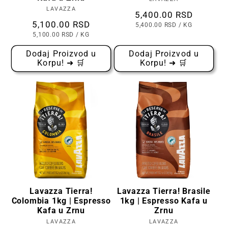
Prodavac:
LAVAZZA
Prodavac:
Cena
5,400.00 RSD
Cena
5,100.00 RSD
CENA
PO
5,400.00 RSD
/
KG
PO
CENA
PO
5,100.00 RSD
/
KG
KOMADU
PO
KOMADU
Dodaj Proizvod u
Dodaj Proizvod u
Korpu! ➜ 🛒
Korpu! ➜ 🛒
Lavazza Tierra!
Lavazza Tierra! Brasile
Colombia 1kg | Espresso
1kg | Espresso Kafa u
Kafa u Zrnu
Zrnu
LAVAZZA
Prodavac:
LAVAZZA
Prodavac: