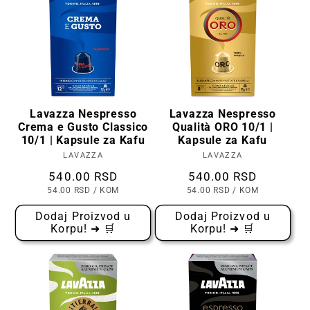
Lavazza Nespresso
Lavazza Nespresso
Crema e Gusto Classico
Qualità ORO 10/1 |
10/1 | Kapsule za Kafu
Kapsule za Kafu
LAVAZZA
Prodavac:
LAVAZZA
Prodavac:
Cena
540.00 RSD
Cena
540.00 RSD
CENA
PO
CENA
PO
54.00 RSD
/
KOM
54.00 RSD
/
KOM
PO
PO
KOMADU
KOMADU
Dodaj Proizvod u
Dodaj Proizvod u
Korpu! ➜ 🛒
Korpu! ➜ 🛒