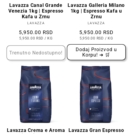
Lavazza Canal Grande
Lavazza Galleria Milano
Venezia 1kg | Espresso
1kg | Espresso Kafa u
Kafa u Zrnu
Zrnu
LAVAZZA
Prodavac:
LAVAZZA
Prodavac:
Cena
5,950.00 RSD
Cena
5,950.00 RSD
CENA
PO
CENA
PO
5,950.00 RSD
/
KG
5,950.00 RSD
/
KG
PO
PO
KOMADU
KOMADU
Dodaj Proizvod u
Trenutno Nedostupno!
Korpu! ➜ 🛒
Lavazza Crema e Aroma
Lavazza Gran Espresso