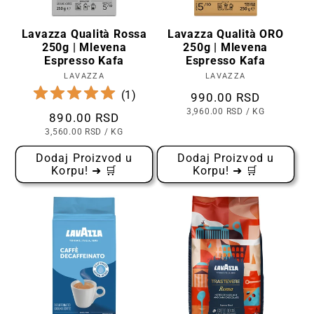
Lavazza Qualità Rossa
Lavazza Qualità ORO
250g | Mlevena
250g | Mlevena
Espresso Kafa
Espresso Kafa
LAVAZZA
Prodavac:
LAVAZZA
Prodavac:
(
1
)
Cena
990.00 RSD
CENA
PO
3,960.00 RSD
/
KG
Cena
890.00 RSD
PO
KOMADU
CENA
PO
3,560.00 RSD
/
KG
PO
KOMADU
Dodaj Proizvod u
Dodaj Proizvod u
Korpu! ➜ 🛒
Korpu! ➜ 🛒