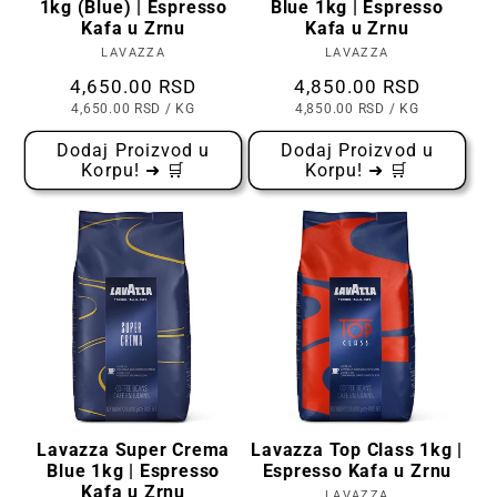
1kg (Blue) | Espresso
Blue 1kg | Espresso
Kafa u Zrnu
Kafa u Zrnu
LAVAZZA
Prodavac:
LAVAZZA
Prodavac:
Cena
4,650.00 RSD
Cena
4,850.00 RSD
CENA
PO
CENA
PO
4,650.00 RSD
/
KG
4,850.00 RSD
/
KG
PO
PO
KOMADU
KOMADU
Dodaj Proizvod u
Dodaj Proizvod u
Korpu! ➜ 🛒
Korpu! ➜ 🛒
Lavazza Super Crema
Lavazza Top Class 1kg |
Blue 1kg | Espresso
Espresso Kafa u Zrnu
Kafa u Zrnu
LAVAZZA