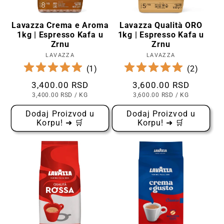
Lavazza Crema e Aroma
Lavazza Qualità ORO
1kg | Espresso Kafa u
1kg | Espresso Kafa u
Zrnu
Zrnu
LAVAZZA
Prodavac:
LAVAZZA
Prodavac:
(
1
)
(
2
)
Cena
3,400.00 RSD
Cena
3,600.00 RSD
CENA
PO
CENA
PO
3,400.00 RSD
/
KG
3,600.00 RSD
/
KG
PO
PO
KOMADU
KOMADU
Dodaj Proizvod u
Dodaj Proizvod u
Korpu! ➜ 🛒
Korpu! ➜ 🛒