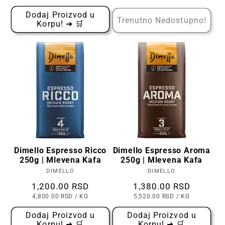
PO
PO
KOMADU
KOMADU
Dodaj Proizvod u
Trenutno Nedostupno!
Korpu! ➜ 🛒
Dimello Espresso Ricco
Dimello Espresso Aroma
250g | Mlevena Kafa
250g | Mlevena Kafa
DIMELLO
Prodavac:
DIMELLO
Prodavac:
Cena
1,200.00 RSD
Cena
1,380.00 RSD
CENA
PO
CENA
PO
4,800.00 RSD
/
KG
5,520.00 RSD
/
KG
PO
PO
KOMADU
KOMADU
Dodaj Proizvod u
Dodaj Proizvod u
Korpu! ➜ 🛒
Korpu! ➜ 🛒