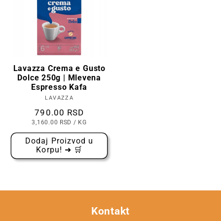
Lavazza Crema e Gusto
Dolce 250g | Mlevena
Espresso Kafa
LAVAZZA
Prodavac:
Cena
790.00 RSD
CENA
PO
3,160.00 RSD
/
KG
PO
KOMADU
Dodaj Proizvod u
Korpu! ➜ 🛒
Kontakt