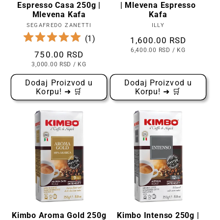
Espresso Casa 250g |
| Mlevena Espresso
Mlevena Kafa
Kafa
SEGAFREDO ZANETTI
Prodavac:
ILLY
Prodavac:
(
1
)
Cena
1,600.00 RSD
CENA
PO
6,400.00 RSD
/
KG
Cena
750.00 RSD
PO
KOMADU
CENA
PO
3,000.00 RSD
/
KG
PO
KOMADU
Dodaj Proizvod u
Dodaj Proizvod u
Korpu! ➜ 🛒
Korpu! ➜ 🛒
Kimbo Aroma Gold 250g
Kimbo Intenso 250g |