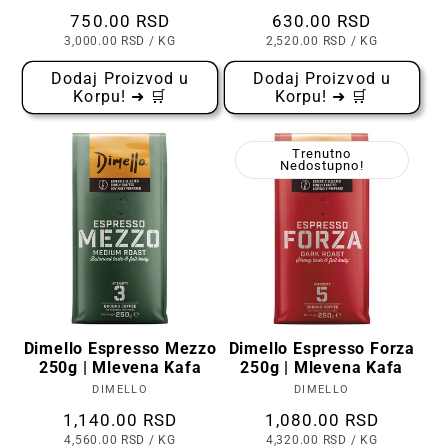
Cena
750.00 RSD
Cena
630.00 RSD
CENA
PO
CENA
PO
3,000.00 RSD
/
KG
2,520.00 RSD
/
KG
PO
PO
KOMADU
KOMADU
Dodaj Proizvod u
Dodaj Proizvod u
Korpu! ➜ 🛒
Korpu! ➜ 🛒
Trenutno
Nedostupno!
Dimello Espresso Mezzo
Dimello Espresso Forza
250g | Mlevena Kafa
250g | Mlevena Kafa
DIMELLO
Prodavac:
DIMELLO
Prodavac:
Cena
1,140.00 RSD
Cena
1,080.00 RSD
CENA
PO
CENA
PO
4,560.00 RSD
/
KG
4,320.00 RSD
/
KG