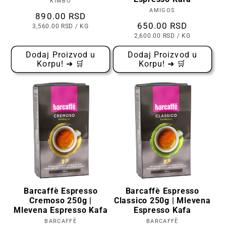
KIMBO
Prodavac:
AMIGOS
Prodavac:
Cena
890.00 RSD
Cena
650.00 RSD
CENA
PO
3,560.00 RSD
/
KG
PO
CENA
PO
2,600.00 RSD
/
KG
KOMADU
PO
KOMADU
Dodaj Proizvod u
Dodaj Proizvod u
Korpu! ➜ 🛒
Korpu! ➜ 🛒
Barcaffè Espresso
Barcaffè Espresso
Cremoso 250g |
Classico 250g | Mlevena
Mlevena Espresso Kafa
Espresso Kafa
BARCAFFÈ
Prodavac:
BARCAFFÈ
Prodavac: