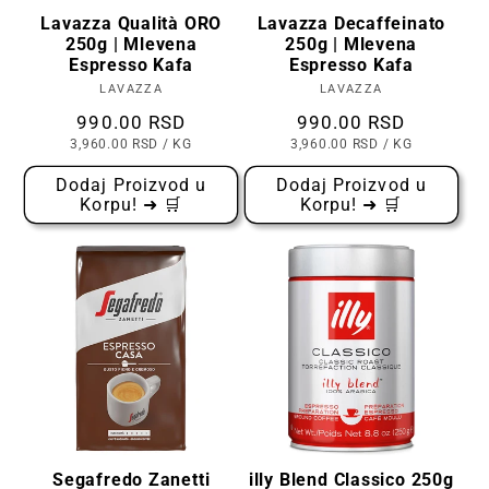
Lavazza Qualità ORO
Lavazza Decaffeinato
250g | Mlevena
250g | Mlevena
Espresso Kafa
Espresso Kafa
LAVAZZA
Prodavac:
LAVAZZA
Prodavac:
Cena
990.00 RSD
Cena
990.00 RSD
CENA
PO
CENA
PO
3,960.00 RSD
/
KG
3,960.00 RSD
/
KG
PO
PO
KOMADU
KOMADU
Dodaj Proizvod u
Dodaj Proizvod u
Korpu! ➜ 🛒
Korpu! ➜ 🛒
Segafredo Zanetti
illy Blend Classico 250g