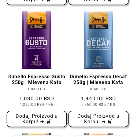
Dimello Espresso Gusto
Dimello Espresso Decaf
250g | Mlevena Kafa
250g | Mlevena Kafa
DIMELLO
Prodavac:
DIMELLO
Prodavac:
Cena
1,080.00 RSD
Cena
1,440.00 RSD
CENA
PO
CENA
PO
4,320.00 RSD
/
KG
5,760.00 RSD
/
KG
PO
PO
KOMADU
KOMADU
Dodaj Proizvod u
Dodaj Proizvod u
Korpu! ➜ 🛒
Korpu! ➜ 🛒