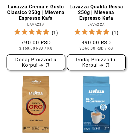
napitak ostaje večni simbol zajedništva,
Lavazza Crema e Gusto
Lavazza Qualità Rossa
Classico 250g | Mlevena
250g | Mlevena
razgovora i zadovoljstva.
Espresso Kafa
Espresso Kafa
LAVAZZA
Prodavac:
LAVAZZA
Prodavac:
(
1
)
(
1
)
Cena
790.00 RSD
Cena
890.00 RSD
CENA
PO
CENA
PO
3,160.00 RSD
/
KG
3,560.00 RSD
/
KG
PO
PO
KOMADU
KOMADU
Dodaj Proizvod u
Dodaj Proizvod u
Korpu! ➜ 🛒
Korpu! ➜ 🛒