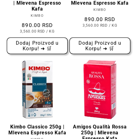
| Mlevena Espresso
Mlevena Espresso Kafa
Kafa
KIMBO
Prodavac:
KIMBO
Prodavac:
Cena
890.00 RSD
Cena
890.00 RSD
CENA
PO
3,560.00 RSD
/
KG
PO
CENA
PO
3,560.00 RSD
/
KG
KOMADU
PO
KOMADU
Dodaj Proizvod u
Dodaj Proizvod u
Korpu! ➜ 🛒
Korpu! ➜ 🛒
Kimbo Classico 250g |
Amigos Qualità Rossa
Mlevena Espresso Kafa
250g | Mlevena
Espresso Kafa