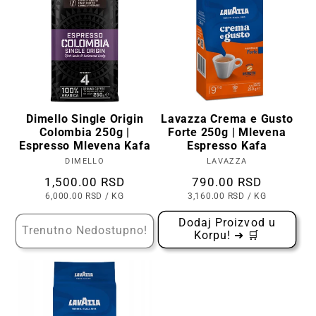
Dimello Single Origin
Lavazza Crema e Gusto
Colombia 250g |
Forte 250g | Mlevena
Espresso Mlevena Kafa
Espresso Kafa
DIMELLO
Prodavac:
LAVAZZA
Prodavac:
Cena
1,500.00 RSD
Cena
790.00 RSD
CENA
PO
CENA
PO
6,000.00 RSD
/
KG
3,160.00 RSD
/
KG
PO
PO
KOMADU
KOMADU
Dodaj Proizvod u
Trenutno Nedostupno!
Korpu! ➜ 🛒