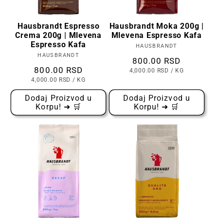
e
vakuumiranim kesama koje čuvaju svežinu i
n
aromu. Ova kafa namenjena je ljubiteljima
Hausbrandt Espresso
Hausbrandt Moka 200g |
Crema 200g | Mlevena
Mlevena Espresso Kafa
vrhunskog uživanja, onima koji cene tradiciju,
Espresso Kafa
d
HAUSBRANDT
Prodavac:
kvalitet i bogatstvo ukusa.
HAUSBRANDT
Prodavac:
Cena
800.00 RSD
Cena
800.00 RSD
o
CENA
PO
4,000.00 RSD
/
KG
Prednosti i vrste mlevene espresso kafe
PO
CENA
PO
4,000.00 RSD
/
KG
KOMADU
uključuju:
PO
KOMADU
v
Dodaj Proizvod u
Dodaj Proizvod u
Korpu! ➜ 🛒
Korpu! ➜ 🛒
Bogata aroma i pun ukus u svakoj šoljici!
i
Mlevena espresso kafa od arabike i
robuste u različitim kombinacijama!
:
Vakuum pakovanja za očuvanje svežine i
kvaliteta!
Pogodna za domaćinstva, kancelarije,
restorane i hotele!
Blagi, srednje jaki i intenzivni blendovi za
sve ukuse!