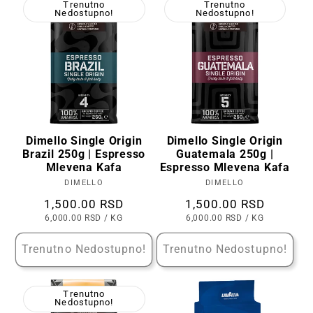
Trenutno
Trenutno
Nedostupno!
Nedostupno!
Dimello Single Origin
Dimello Single Origin
Brazil 250g | Espresso
Guatemala 250g |
Mlevena Kafa
Espresso Mlevena Kafa
DIMELLO
Prodavac:
DIMELLO
Prodavac:
Cena
1,500.00 RSD
Cena
1,500.00 RSD
CENA
PO
CENA
PO
6,000.00 RSD
/
KG
6,000.00 RSD
/
KG
PO
PO
KOMADU
KOMADU
Trenutno Nedostupno!
Trenutno Nedostupno!
Trenutno
Nedostupno!