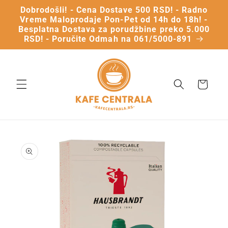
Dobrodošli! - Cena Dostave 500 RSD! - Radno
Vreme Maloprodaje Pon-Pet od 14h do 18h! -
Besplatna Dostava za porudžbine preko 5.000
RSD! - Poručite Odmah na 061/5000-891
Vaša
Korpa
Preskočite
na
informacije
o
proizvodu