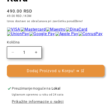
Cena
490.00 RSD
CENA
PO
49.00 RSD
/
KOM
PO
Iznos dostave se obračunava pri završetku porudžbine!
KOMADU
Količina
Smanjite
Povećajte
količinu
količinu
za
za
Hausbrandt
Hausbrandt
Dodaj Proizvod u Korpu! ➜ 🛒
Nespresso
Nespresso
Unico
Unico
10/1
10/1
Preuzimanje moguće na
Lokal
|
|
Uglavnom spremno u roku od 24 sata
Kapsule
Kapsule
Prikažite informacije o radnji
za
za
Kafu
Kafu