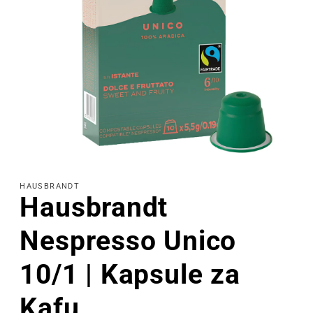
Otvorite
sadržaj
1
HAUSBRANDT
u
Hausbrandt
modalu
Nespresso Unico
10/1 | Kapsule za
Kafu