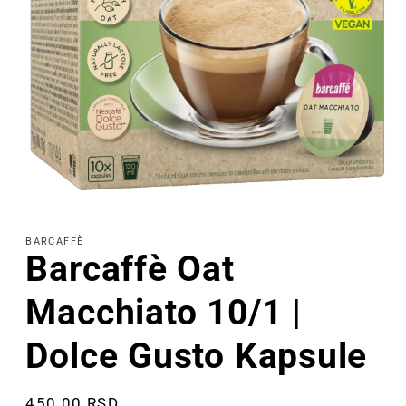
Otvorite
sadržaj
1
BARCAFFÈ
u
Barcaffè Oat
modalu
Macchiato 10/1 |
Dolce Gusto Kapsule
Cena
450.00 RSD