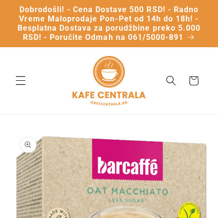
Dobrodošli! - Cena Dostave 500 RSD! - Radno
Vreme Maloprodaje Pon-Pet od 14h do 18h! -
Besplatna Dostava za porudžbine preko 5.000
RSD! - Poručite Odmah na 061/5000-891
Vaša
Korpa
Preskočite
na
informacije
o
proizvodu