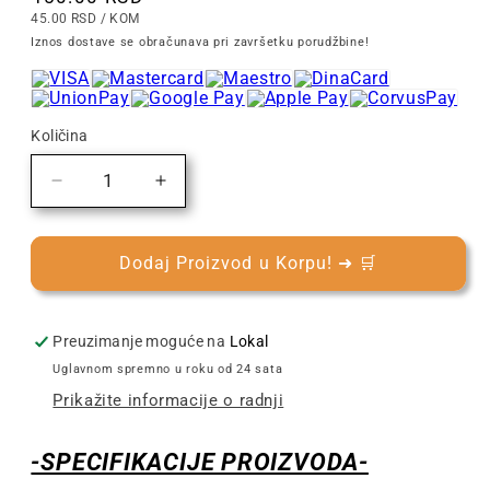
CENA
PO
45.00 RSD
/
KOM
PO
Iznos dostave se obračunava pri završetku porudžbine!
KOMADU
Količina
Smanjite
Povećajte
količinu
količinu
za
za
Barcaffè
Barcaffè
Dodaj Proizvod u Korpu! ➜ 🛒
Oat
Oat
Macchiato
Macchiato
10/1
10/1
Preuzimanje moguće na
Lokal
|
|
Uglavnom spremno u roku od 24 sata
Dolce
Dolce
Prikažite informacije o radnji
Gusto
Gusto
Kapsule
Kapsule
-SPECIFIKACIJE PROIZVODA-