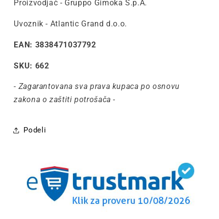
Proizvodjač - Gruppo Gimoka S.p.A.
Uvoznik - Atlantic Grand d.o.o.
EAN: 3838471037792
SKU: 662
- Zagarantovana sva prava kupaca po osnovu
zakona o zaštiti potrošača -
Podeli