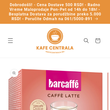
Dobrodošli! - Cena Dostave 500 RSD! - Radno
Vreme Maloprodaje Pon-Pet od 14h do 18h! -
Besplatna Dostava za porudžbine preko 5.000
RSD! - Poručite Odmah na 061/5000-891
Vaša
Korpa
Preskočite
na
informacije
o
proizvodu