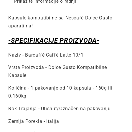
Prikažite informacije o radnji
Gusto
Gusto
Kompatibilne
Kompatibilne
Kapsule
Kapsule
Kapsule kompatibilne sa Nescafé Dolce Gusto
aparatima!
-SPECIFIKACIJE PROIZVODA-
Naziv - Barcaffè Caffè Latte 10/1
Vrsta Proizvoda - Dolce Gusto Kompatibilne
Kapsule
Količina - 1 pakovanje od 10 kapsula - 160g ili
0.160kg
Rok Trajanja - Utisnut/Označen na pakovanju
Zemlja Porekla - Italija