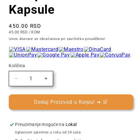
Kapsule
Cena
450.00 RSD
CENA
PO
45.00 RSD
/
KOM
PO
Iznos dostave se obračunava pri završetku porudžbine!
KOMADU
Količina
Smanjite
Povećajte
količinu
količinu
za
za
Barcaffè
Barcaffè
Dodaj Proizvod u Korpu! ➜ 🛒
Caffè
Caffè
Latte
Latte
10/1
10/1
Preuzimanje moguće na
Lokal
|
|
Uglavnom spremno u roku od 24 sata
Dolce
Dolce